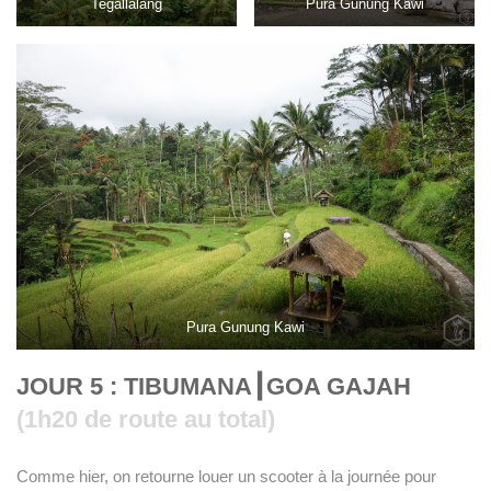
Tegallalang
Pura Gunung Kawi
Pura Gunung Kawi
JOUR 5 : TIBUMANA┃
GOA GAJAH
(1h20 de route au total)
Comme hier, on retourne louer un scooter à la journée pour