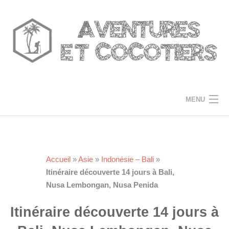
Skip
to
content
MENU
ACCUEIL
DESTINATIONS
Accueil
»
Asie
»
Indonésie – Bali
»
Itinéraire découverte 14 jours à Bali,
TRUCS ET ASTUCES
Nusa Lembongan, Nusa Penida
A PROPOS
Itinéraire découverte 14 jours à