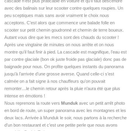
cascade n’est plus praticable en voiture et qu’il faut descendre
avec des balinais sur leur scooter contre quelques roupies. Un
peu sceptiques mais sans avoir vraiment le choix nous
acceptons. C’est alors que commence une balade folle en
scooter sur petit chemin goudronné et chemin de terre boueux.
Autant vous dire que les mecs sont des chauds du scooter !
Après une vingtaine de minutes on nous arrête et on nous
montre qu’il faut finir à pied. La cascade est magnifique, l’eau est
par contre glaciale (bon ok juste froide pas glaciale) donc pas de
baignade pour nous. On profite quelques instants du panorama
jusqu’à l’arrivée d’une grosse averse. Quand celle-ci s’est
calmée on a fait signe à nos chauffeurs qu’on pouvait
remonter…le chemin retour après la pluie n’aura été que plus
intense en émotions !
Nous reprenons la route vers
Munduk
avec un petit arrêt photo
en bord de route, un super panorama avec les montagnes et les
deux lacs. Arrivée à Munduk le soir, nous partons à la recherche
d’un bon restaurant et c’est une petite perle que nous avons