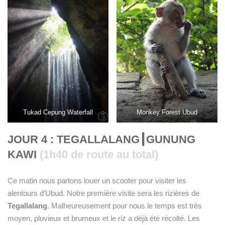
Tukad Cepung Waterfall
Monkey Forest Ubud
JOUR 4 : TEGALLALANG
┃
GUNUNG
KAWI
(1h40 de route au total)
Ce matin nous partons louer un scooter pour visiter les
alentours d’Ubud. Notre première visite sera les rizières de
Tegallalang
. Malheureusement pour nous le temps est très
moyen, pluvieux et brumeux et le riz a déjà été récolté. Les