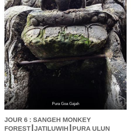
Pura Goa Gajah
JOUR 6 :
SANGEH MONKEY
FOREST
┃
JATILUWIH
┃
PURA ULUN