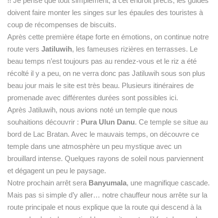
!! Je pense que tout simplement, à cet endroit précis, les guides
doivent faire monter les singes sur les épaules des touristes à
coup de récompenses de biscuits.
Après cette première étape forte en émotions, on continue notre
route vers
Jatiluwih
, les fameuses rizières en terrasses. Le
beau temps n’est toujours pas au rendez-vous et le riz a été
récolté il y a peu, on ne verra donc pas Jatiluwih sous son plus
beau jour mais le site est très beau. Plusieurs itinéraires de
promenade avec différentes durées sont possibles ici.
Après Jatiluwih, nous avions noté un temple que nous
souhaitions découvrir :
Pura Ulun Danu
. Ce temple se situe au
bord de Lac Bratan. Avec le mauvais temps, on découvre ce
temple dans une atmosphère un peu mystique avec un
brouillard intense. Quelques rayons de soleil nous parviennent
et dégagent un peu le paysage.
Notre prochain arrêt sera
Banyumala
, une magnifique cascade.
Mais pas si simple d’y aller… notre chauffeur nous arrête sur la
route principale et nous explique que la route qui descend à la