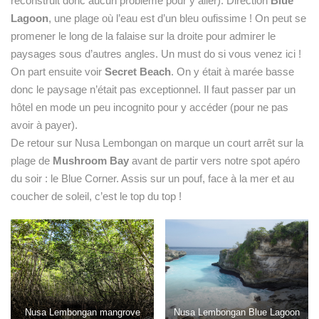
reconstruit donc aucun problème pour y aller). Direction
Blue
Lagoon
, une plage où l’eau est d’un bleu oufissime ! On peut se
promener le long de la falaise sur la droite pour admirer le
paysages sous d’autres angles. Un must do si vous venez ici !
On part ensuite voir
Secret Beach
. On y était à marée basse
donc le paysage n’était pas exceptionnel. Il faut passer par un
hôtel en mode un peu incognito pour y accéder (pour ne pas
avoir à payer).
De retour sur Nusa Lembongan on marque un court arrêt sur la
plage de
Mushroom Bay
avant de partir vers notre spot apéro
du soir : le Blue Corner. Assis sur un pouf, face à la mer et au
coucher de soleil, c’est le top du top !
Nusa Lembongan mangrove
Nusa Lembongan Blue Lagoon