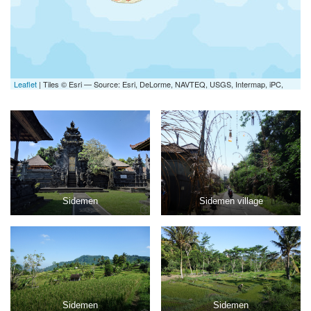
Leaflet
| Tiles © Esri — Source: Esri, DeLorme, NAVTEQ, USGS, Intermap, iPC,
NRCAN, Esri Japan, METI, Esri China (Hong Kong), Esri (Thailand), TomTom, 2012
Sidemen
Sidemen village
Sidemen
Sidemen