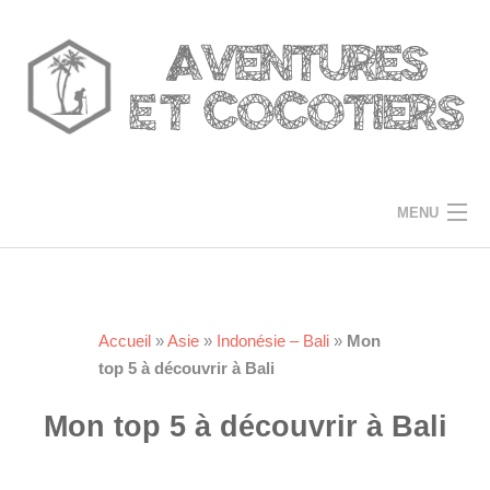
Skip
to
content
MENU
ACCUEIL
DESTINATIONS
Accueil
»
Asie
»
Indonésie – Bali
»
Mon
top 5 à découvrir à Bali
TRUCS ET ASTUCES
Mon top 5 à découvrir à Bali
A PROPOS