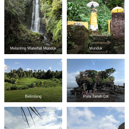
Melanting Waterfall Munduk
Munduk
Belimbing
Pura Tanah Lot