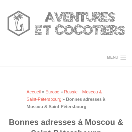
Skip
to
content
MENU
ACCUEIL
DESTINATIONS
Accueil
»
Europe
»
Russie – Moscou &
Saint-Pétersbourg
»
Bonnes adresses à
TRUCS ET ASTUCES
Moscou & Saint-Pétersbourg
A PROPOS
Bonnes adresses à Moscou &