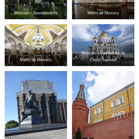
Moscou – Novodievitchi
Métro de Mosocu
Moscou – Cathédrale du
Métro de Mosocu
Christ-Sauveur